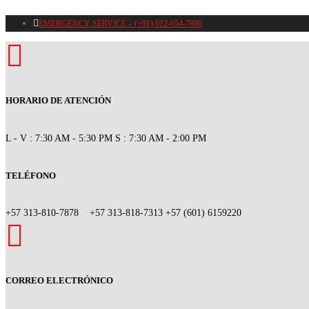
EMERGENCY SERVICE – (+91) 012-654-7890
HORARIO DE ATENCIÓN
L - V : 7:30 AM - 5:30 PM
S : 7:30 AM - 2:00 PM
TELÉFONO
+57 313-810-7878
+57 313-818-7313
+57 (601) 6159220
CORREO ELECTRÓNICO