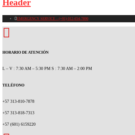
Header
EMERGENCY SERVICE – (+91) 012-654-7890
HORARIO DE ATENCIÓN
L – V : 7:30 AM – 5:30 PM
S : 7:30 AM – 2:00 PM
TELÉFONO
+57 313-810-7878
+57 313-818-7313
+57 (601) 6159220