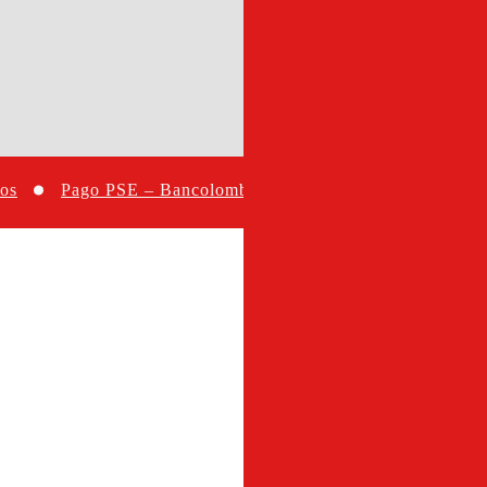
os
Pago PSE – Bancolombia
Carrito