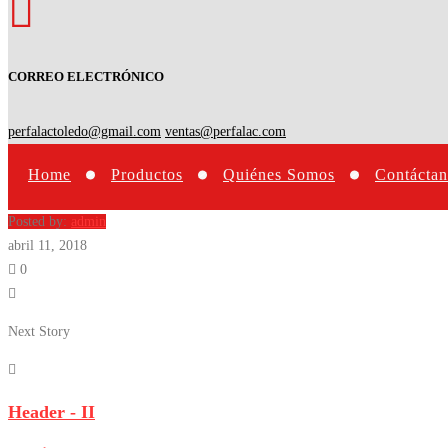
CORREO ELECTRÓNICO
perfalactoledo@gmail.com
ventas@perfalac.com
Home
Productos
Quiénes Somos
Contáctan
Posted by:
admin
abril 11, 2018
0
Next Story
Header - II