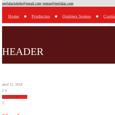
perfalactoledo@gmail.com
ventas@perfalac.com
Home
Productos
Quiénes Somos
Contá
HEADER
abril 11, 2018
0
Posted by:
admin