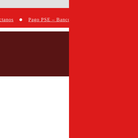
ctanos
Pago PSE – Bancolombia
Carrito