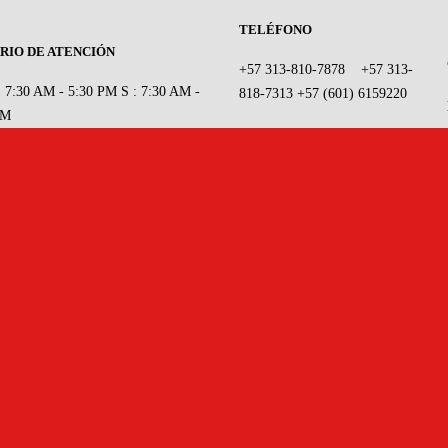
TELÉFONO
RIO DE ATENCIÓN
+57 313-810-7878
+57 313-
: 7:30 AM - 5:30 PM
S : 7:30 AM -
818-7313
+57 (601) 6159220
PM