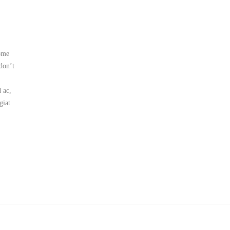
some
don’t
d ac,
giat