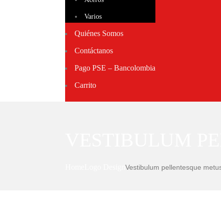
Varios
Quiénes Somos
Contáctanos
Pago PSE – Bancolombia
Carrito
VESTIBULUM P
Home
Logo Design
Vestibulum pellentesque metu